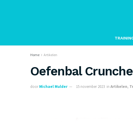
TRAININ
Home
Artikelen
Oefenbal Crunche
door
Michael Mulder
15 november 2023
in
Artikelen
,
T