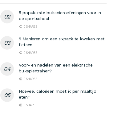
5 populairste buikspieroefeningen voor in
de sportschool
0 SHARES
5 Manieren om een sixpack te kweken met
fietsen
0 SHARES
Voor- en nadelen van een elektrische
buikspiertrainer?
0 SHARES
Hoeveel calorieën moet ik per maaltijd
eten?
0 SHARES