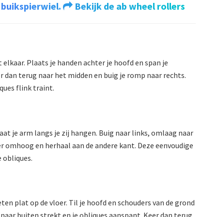
 buikspierwiel.
Bekijk de ab wheel rollers
elkaar. Plaats je handen achter je hoofd en span je
eer dan terug naar het midden en buig je romp naar rechts.
ques flink traint.
at je arm langs je zij hangen. Buig naar links, omlaag naar
weer omhoog en herhaal aan de andere kant. Deze eenvoudige
e obliques.
ten plat op de vloer. Til je hoofd en schouders van de grond
m naar buiten strekt en je obliques aanspant. Keer dan terug