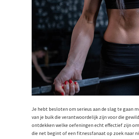
Je hebt besloten om serieus aan de slag te gaan me
van je buik die verantwoordelijk zijn voor die gewi
ontdekken welke oefeningen echt effectief zijn om 
die net begint of een fitnessfanaat op zoek naar 