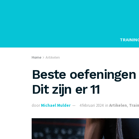
TRAININ
Home
Artikelen
Beste oefeningen 
Dit zijn er 11
door
Michael Mulder
4 februari 2024
in
Artikelen
,
Trai