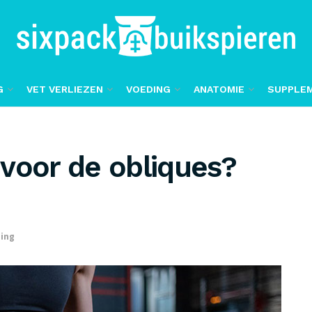
G
VET VERLIEZEN
VOEDING
ANATOMIE
SUPPLE
voor de obliques?
ning