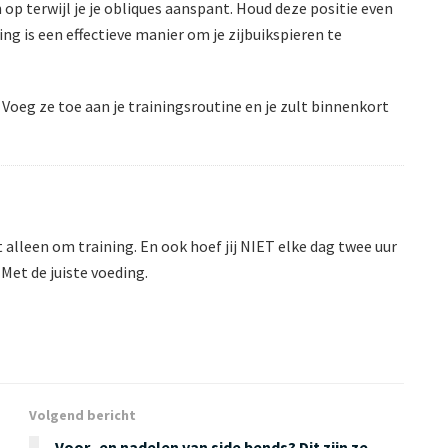
n op terwijl je je obliques aanspant. Houd deze positie even
ng is een effectieve manier om je zijbuikspieren te
 Voeg ze toe aan je trainingsroutine en je zult binnenkort
 alleen om training. En ook hoef jij NIET elke dag twee uur
Met de juiste voeding.
Volgend bericht
Voor- en nadelen van side bends? Dit zijn ze