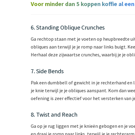
Voor minder dan 5 koppen koffie al een
6. Standing Oblique Crunches
Ga rechtop staan met je voeten op heupbreedte uit 
obliques aan terwijl je je romp naar links buigt. K
Herhaal deze zijwaartse crunches, waarbij je je obli
7. Side Bends
Pak een dumbbell of gewicht in je rechterhand en la
je knie terwijl je je obliques aanspant. Kom dan 
oefening is zeer effectief voor het versterken van j
8. Twist and Reach
Ga op je rug liggen met je knieën gebogen en je voe
en draai je romp naar links, terwijl je je rechterar