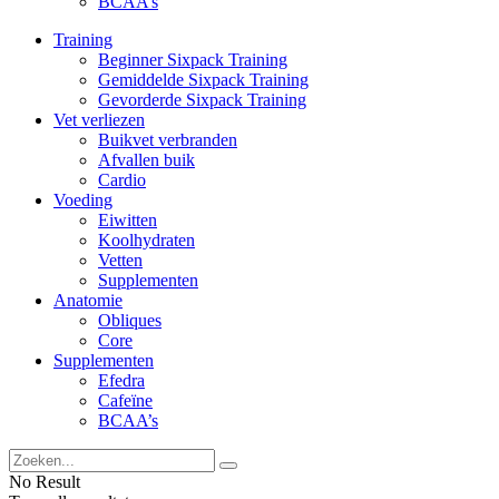
BCAA’s
Training
Beginner Sixpack Training
Gemiddelde Sixpack Training
Gevorderde Sixpack Training
Vet verliezen
Buikvet verbranden
Afvallen buik
Cardio
Voeding
Eiwitten
Koolhydraten
Vetten
Supplementen
Anatomie
Obliques
Core
Supplementen
Efedra
Cafeïne
BCAA’s
No Result