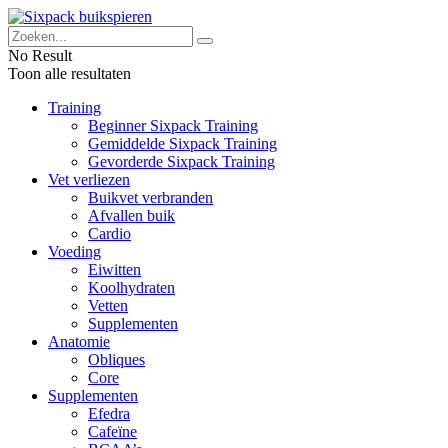
No Result
Toon alle resultaten
Training
Beginner Sixpack Training
Gemiddelde Sixpack Training
Gevorderde Sixpack Training
Vet verliezen
Buikvet verbranden
Afvallen buik
Cardio
Voeding
Eiwitten
Koolhydraten
Vetten
Supplementen
Anatomie
Obliques
Core
Supplementen
Efedra
Cafeïne