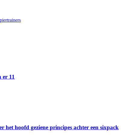
piertrainers
n er 11
r het hoofd geziene principes achter een sixpack