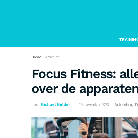
TRAININ
Home
Artikelen
Focus Fitness: al
over de apparate
door
Michael Mulder
15 november 2023
in
Artikelen
,
T