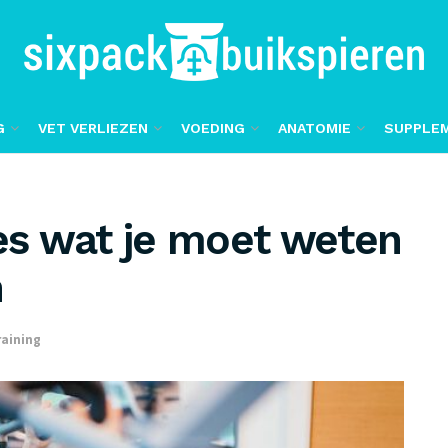
G
VET VERLIEZEN
VOEDING
ANATOMIE
SUPPLE
les wat je moet weten
n
raining