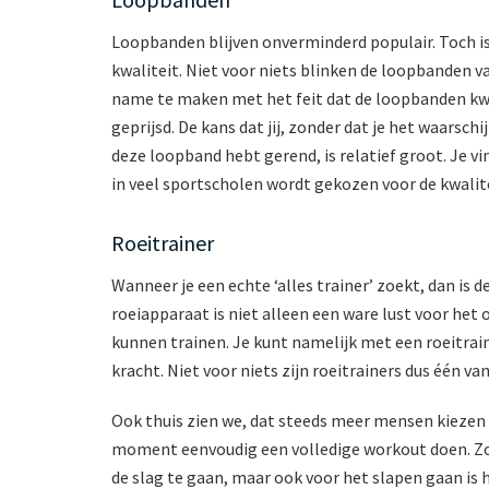
Loopbanden blijven onverminderd populair. Toch is h
kwaliteit. Niet voor niets blinken de loopbanden va
name te maken met het feit dat de loopbanden kw
geprijsd. De kans dat jij, zonder dat je het waarsc
deze loopband hebt gerend, is relatief groot. Je vi
in veel sportscholen wordt gekozen voor de kwalite
Roeitrainer
Wanneer je een echte ‘alles trainer’ zoekt, dan is d
roeiapparaat is niet alleen een ware lust voor het
kunnen trainen. Je kunt namelijk met een roeitrain
kracht. Niet voor niets zijn roeitrainers dus één v
Ook thuis zien we, dat steeds meer mensen kiezen 
moment eenvoudig een volledige workout doen. Zo k
de slag te gaan, maar ook voor het slapen gaan is 