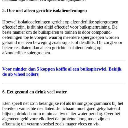
5. Doe niet alleen gerichte isolatieoefeningen
Hoewel isolatieoefeningen gericht op afzonderlijke spiergroepen
effectief zijn, is dit niet altijd effectief voor buikspiertraining. De
beste manier om de buikspieren te trainen is door compound-
oefeningen toe te voegen waarbij meerdere spiergroepen worden
getraind met één beweging zoals squats of deadlifts. Dit zorgt voor
betere resultaten dan alleen gerichte isolatieoefening op
afzonderlijke spiergroepen.
Voor minder dan 5 koppen koffie al een buikspierwiel.
Bekijk
de ab wheel rollers
6. Eet gezond en drink veel water
Eten speelt net zo’n belangrijke rol als trainingsprogramma’s bij het
bereiken van echte resultaten. Je lichaam moet goed gehydrateerd
blijven; drink daarom minimaal twee liter water per dag. Over het
algemeen geld voor elk dieet dat proteïne hoog moet zijn en
afkomstig uit vetarm voedsel zoals mager vlees en vis.