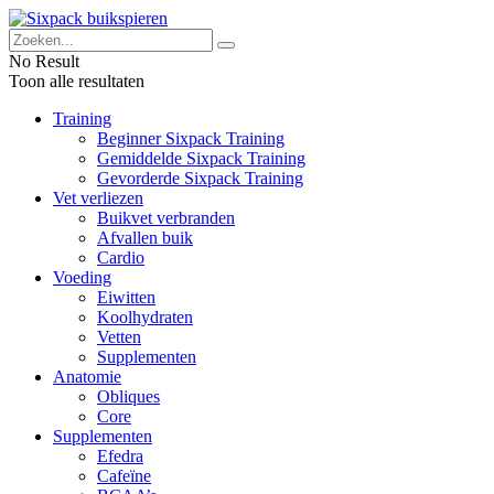
No Result
Toon alle resultaten
Training
Beginner Sixpack Training
Gemiddelde Sixpack Training
Gevorderde Sixpack Training
Vet verliezen
Buikvet verbranden
Afvallen buik
Cardio
Voeding
Eiwitten
Koolhydraten
Vetten
Supplementen
Anatomie
Obliques
Core
Supplementen
Efedra
Cafeïne