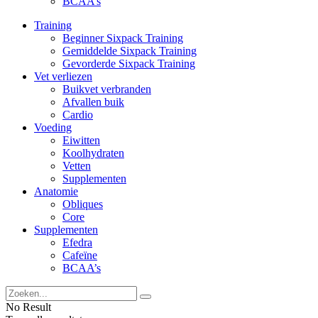
BCAA’s
Training
Beginner Sixpack Training
Gemiddelde Sixpack Training
Gevorderde Sixpack Training
Vet verliezen
Buikvet verbranden
Afvallen buik
Cardio
Voeding
Eiwitten
Koolhydraten
Vetten
Supplementen
Anatomie
Obliques
Core
Supplementen
Efedra
Cafeïne
BCAA’s
No Result