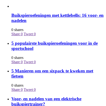
Buikspieroefeningen met kettlebells: 16 voor- en
nadelen
0 shares
Share
0
Tweet
0
5 populairste buikspieroefeningen voor in de
sportschool
0 shares
Share
0
Tweet
0
5 Manieren om een sixpack te kweken met
fietsen
0 shares
Share
0
Tweet
0
Voor- en nadelen van een elektrische
buikspiertrainer?