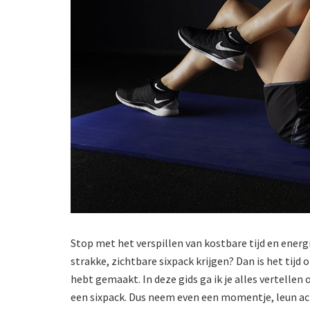
Stop met het verspillen van kostbare tijd en energ
strakke, zichtbare sixpack krijgen? Dan is het tij
hebt gemaakt. In deze gids ga ik je alles vertellen 
een sixpack. Dus neem even een momentje, leun ach