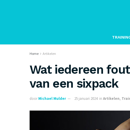
TRAININ
Home
Artikelen
Wat iedereen fout 
van een sixpack
door
Michael Mulder
25 januari 2024
in
Artikelen
,
Trai