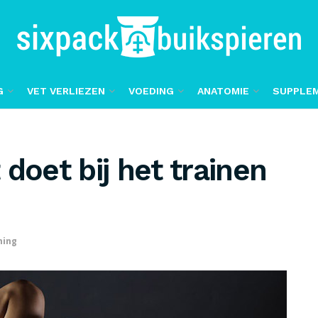
G
VET VERLIEZEN
VOEDING
ANATOMIE
SUPPLE
doet bij het trainen
ning