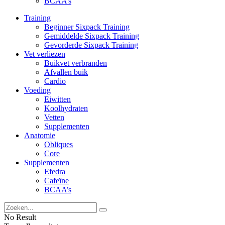
BCAA’s
Training
Beginner Sixpack Training
Gemiddelde Sixpack Training
Gevorderde Sixpack Training
Vet verliezen
Buikvet verbranden
Afvallen buik
Cardio
Voeding
Eiwitten
Koolhydraten
Vetten
Supplementen
Anatomie
Obliques
Core
Supplementen
Efedra
Cafeïne
BCAA’s
No Result