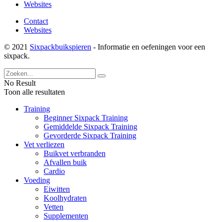
Websites
Contact
Websites
© 2021
Sixpackbuikspieren
- Informatie en oefeningen voor een
sixpack.
No Result
Toon alle resultaten
Training
Beginner Sixpack Training
Gemiddelde Sixpack Training
Gevorderde Sixpack Training
Vet verliezen
Buikvet verbranden
Afvallen buik
Cardio
Voeding
Eiwitten
Koolhydraten
Vetten
Supplementen