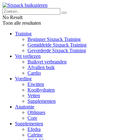
No Result
Toon alle resultaten
Training
Beginner Sixpack Training
Gemiddelde Sixpack Training
Gevorderde Sixpack Training
Vet verliezen
Buikvet verbranden
Afvallen buik
Cardio
Voeding
Eiwitten
Koolhydraten
Vetten
Supplementen
Anatomie
Obliques
Core
Supplementen
Efedra
Cafeïne