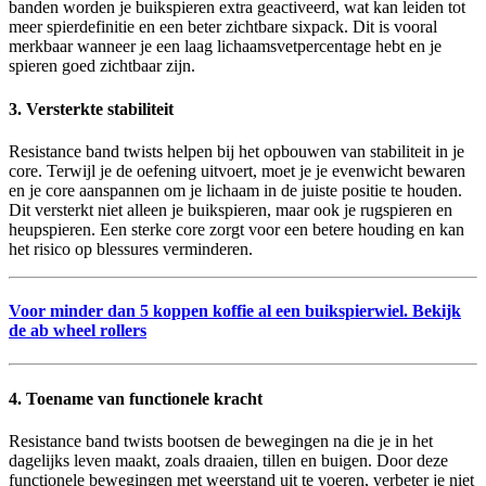
banden worden je buikspieren extra geactiveerd, wat kan leiden tot
meer spierdefinitie en een beter zichtbare sixpack. Dit is vooral
merkbaar wanneer je een laag lichaamsvetpercentage hebt en je
spieren goed zichtbaar zijn.
3. Versterkte stabiliteit
Resistance band twists helpen bij het opbouwen van stabiliteit in je
core. Terwijl je de oefening uitvoert, moet je je evenwicht bewaren
en je core aanspannen om je lichaam in de juiste positie te houden.
Dit versterkt niet alleen je buikspieren, maar ook je rugspieren en
heupspieren. Een sterke core zorgt voor een betere houding en kan
het risico op blessures verminderen.
Voor minder dan 5 koppen koffie al een buikspierwiel.
Bekijk
de ab wheel rollers
4. Toename van functionele kracht
Resistance band twists bootsen de bewegingen na die je in het
dagelijks leven maakt, zoals draaien, tillen en buigen. Door deze
functionele bewegingen met weerstand uit te voeren, verbeter je niet