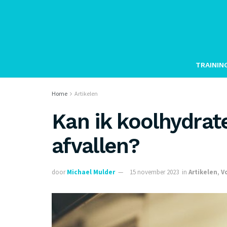
TRAININ
Home
Artikelen
Kan ik koolhydrat
afvallen?
door
Michael Mulder
15 november 2023
in
Artikelen
,
V