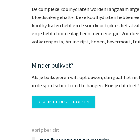
De complexe koolhydraten worden langzaam afgeb
bloedsuikergehalte. Deze koolhydraten hebben een
koolhydraten hebben de voorkeur tijdens het afval
en je hebt door de dag heen meer energie. Voorbe
volkorenpasta, bruine rijst, bonen, havermout, fru
Minder buikvet?
Als je buikspieren wilt opbouwen, dan gaat het niet
in de sportschool rond te hangen. Hoe je dat doet? 
BEKIJK DE BESTE BOEKEN
Vorig bericht
Mag ik eten na 8 uur ‘s avonds?