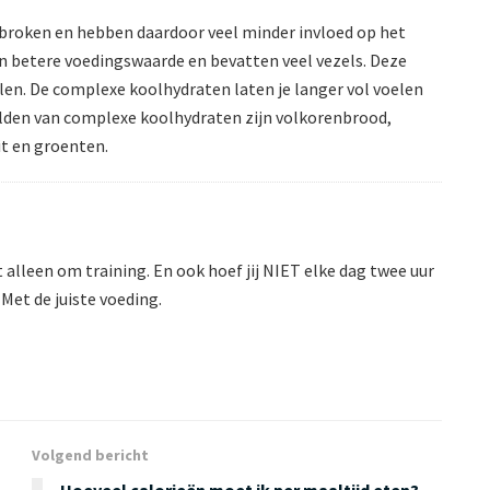
roken en hebben daardoor veel minder invloed op het
 betere voedingswaarde en bevatten veel vezels. Deze
len. De complexe koolhydraten laten je langer vol voelen
elden van complexe koolhydraten zijn volkorenbrood,
it en groenten.
 alleen om training. En ook hoef jij NIET elke dag twee uur
Met de juiste voeding.
Volgend bericht
Hoeveel calorieën moet ik per maaltijd eten?