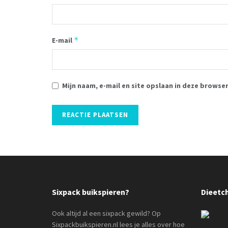
*
E-mail
Mijn naam, e-mail en site opslaan in deze browse
Sixpack buikspieren?
Dieetc
Ook altijd al een sixpack gewild? Op
Sixpackbuikspieren.nl lees je alles over hoe