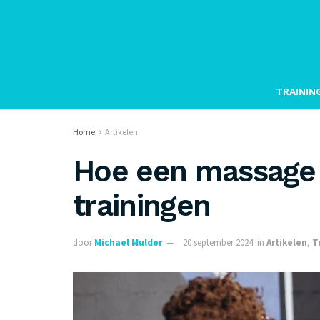
TRAININ
Home
Artikelen
Hoe een massage g
trainingen
door
Michael Mulder
20 september 2024
in
Artikelen
,
T