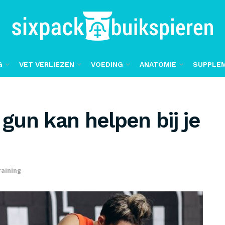
G
VET VERLIEZEN
VOEDING
ANATOMIE
SUPPLE
un kan helpen bij je
raining